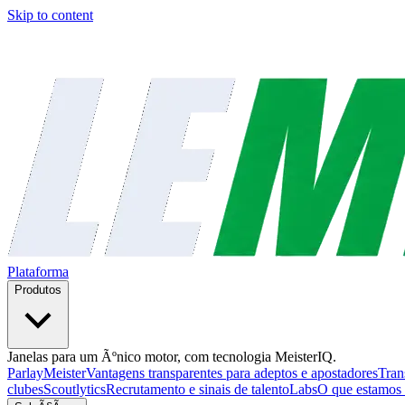
Skip to content
Plataforma
Produtos
Janelas para um Ãºnico motor, com tecnologia MeisterIQ.
ParlayMeister
Vantagens transparentes para adeptos e apostadores
Tran
clubes
Scoutlytics
Recrutamento e sinais de talento
Labs
O que estamos 