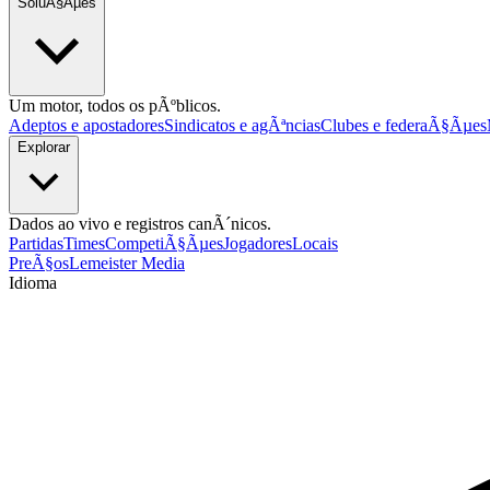
SoluÃ§Ãµes
Um motor, todos os pÃºblicos.
Adeptos e apostadores
Sindicatos e agÃªncias
Clubes e federaÃ§Ãµes
Explorar
Dados ao vivo e registros canÃ´nicos.
Partidas
Times
CompetiÃ§Ãµes
Jogadores
Locais
PreÃ§os
Lemeister Media
Idioma