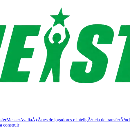
sferMeister
AvaliaÃ§Ãµes de jogadores e inteligÃªncia de transferÃªnc
a construir