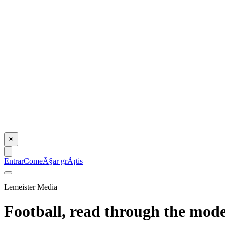
☀️
Entrar
ComeÃ§ar grÃ¡tis
Lemeister Media
Football, read through the mode