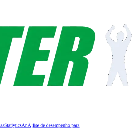
ias
Statlytics
AnÃ¡lise de desempenho para