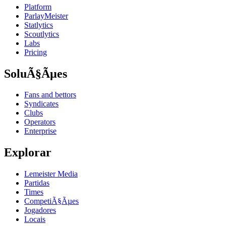
Platform
ParlayMeister
Statlytics
Scoutlytics
Labs
Pricing
SoluÃ§Ãµes
Fans and bettors
Syndicates
Clubs
Operators
Enterprise
Explorar
Lemeister Media
Partidas
Times
CompetiÃ§Ãµes
Jogadores
Locais