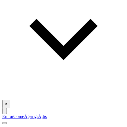
☀️
Entrar
ComeÃ§ar grÃ¡tis