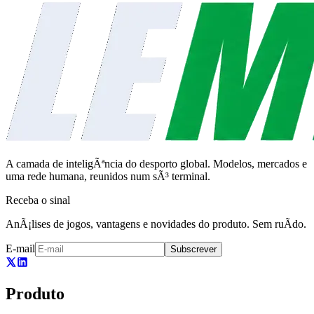
A camada de inteligÃªncia do desporto global. Modelos, mercados e
uma rede humana, reunidos num sÃ³ terminal.
Receba o sinal
AnÃ¡lises de jogos, vantagens e novidades do produto. Sem ruÃ­do.
E-mail
Subscrever
Produto