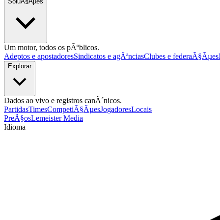
SoluÃ§Ãµes
Um motor, todos os pÃºblicos.
Adeptos e apostadores
Sindicatos e agÃªncias
Clubes e federaÃ§Ãµes
Explorar
Dados ao vivo e registros canÃ´nicos.
Partidas
Times
CompetiÃ§Ãµes
Jogadores
Locais
PreÃ§os
Lemeister Media
Idioma