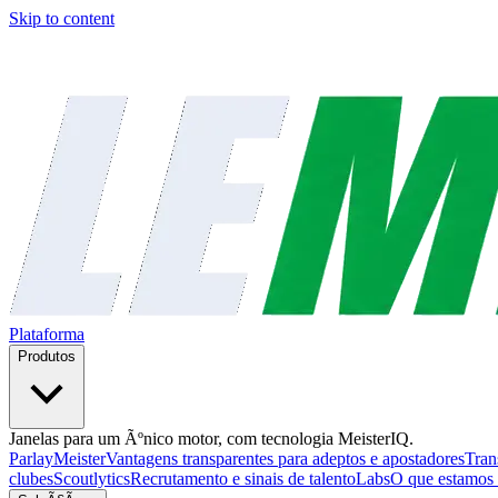
Skip to content
Plataforma
Produtos
Janelas para um Ãºnico motor, com tecnologia MeisterIQ.
ParlayMeister
Vantagens transparentes para adeptos e apostadores
Tran
clubes
Scoutlytics
Recrutamento e sinais de talento
Labs
O que estamos 