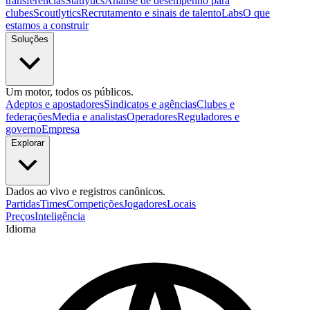
transferências
Statlytics
Análise de desempenho para
clubes
Scoutlytics
Recrutamento e sinais de talento
Labs
O que
estamos a construir
Soluções
Um motor, todos os públicos.
Adeptos e apostadores
Sindicatos e agências
Clubes e
federações
Media e analistas
Operadores
Reguladores e
governo
Empresa
Explorar
Dados ao vivo e registros canônicos.
Partidas
Times
Competições
Jogadores
Locais
Preços
Inteligência
Idioma