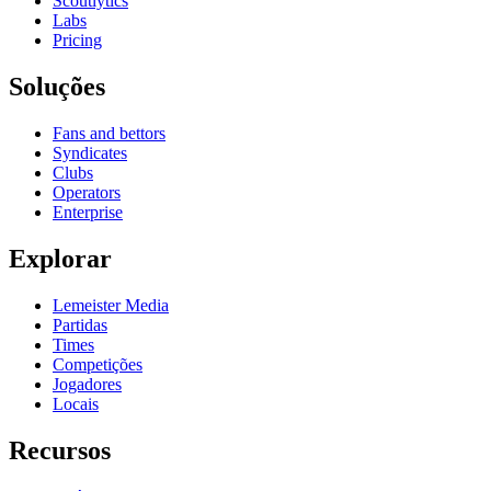
Scoutlytics
Labs
Pricing
Soluções
Fans and bettors
Syndicates
Clubs
Operators
Enterprise
Explorar
Lemeister Media
Partidas
Times
Competições
Jogadores
Locais
Recursos