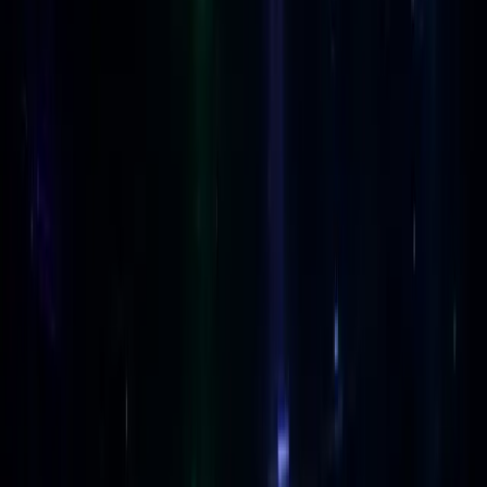
Partidos
Equipos
Competiciones
Jugadores
Recintos
Recursos
Análisis
Guías
Casos de estudio
Sala de prensa
Glosario
Empresa
Acerca de
Empleo
Contacto
Solicitar una demo
Aviso legal