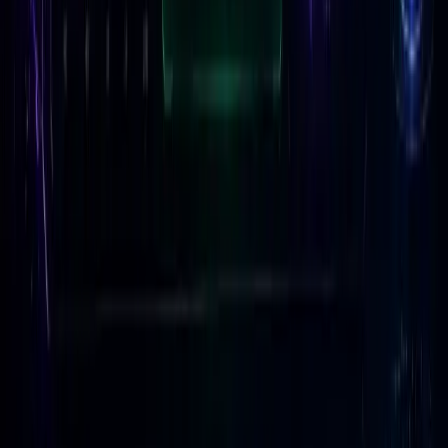
El modelo MeisterIQ
Un pronóstico calibrado para resultado del partido, goles, ambos
equipos marcan y más, ajustado por temperatura contra miles de
resultados reales, no sensaciones.
Un núcleo Dixon-Coles
Un modelo de resultado de Poisson dependiente que captura cómo
se agrupan realmente los goles, por lo que los mercados derivados y
del mismo partido se cotizan con la correlación intacta.
Señales en vivo del Terminal
Las lesiones, el estado de forma, los entrenadores actuales, el
momento y el flujo del partido llegan directamente desde Terminal,
por lo que la lectura es actual, no de la temporada pasada.
Información del mercado de múltiples casas de
apuestas
Los precios reales de varias casas muestran la mejor cuota y
exponen el margen, para que siempre veas lo que realmente vale la
línea.