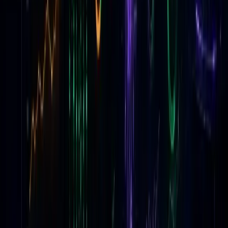
cinco selecciones ese margen se acumula, por lo que los parlays
largos suelen tener el precio más desfavorable. ParlayMeister
muestra esta cifra explícitamente.
¿Qué significa el veredicto honesto?
El veredicto es una lectura en lenguaje sencillo de todo el ticket:
valor, justo, precaución o mala apuesta, basado en el valor esperado
por unidad al precio actual. Nunca infla un ticket malo para que
parezca bueno; un parlay con valor esperado negativo se reporta
como mala apuesta porque los números lo dicen.
¿Es gratuito ParlayMeister?
Puedes probar las calculadoras interactivas y previsualizar líneas en
directo sin cuenta. Una cuenta gratuita desbloquea la ventaja del
modelo en partidos reales; los niveles de pago añaden el constructor
con IA, evaluaciones ilimitadas y amplitud total del mercado. Es
análisis y educación, no consejo de apuestas, y es para mayores de
18 años.
Ve la ventaja y el coste real. Decide
mejor.