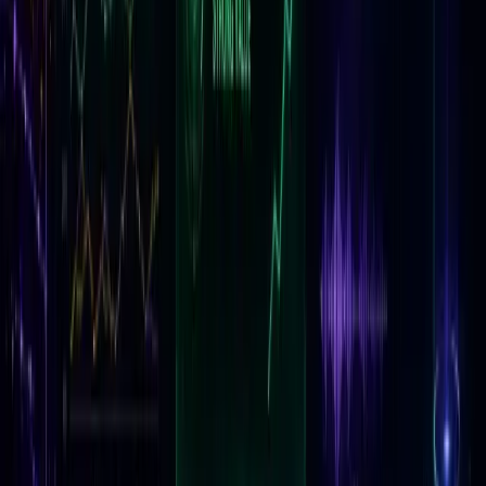
M5
Staking disciplinado
Consciente del bankroll, quarter-Kelly por defecto, con un límite
estricto de juego responsable que el modelo nunca puede anular.
M6
Un registro de resultados abierto
Cada pronóstico evaluado contra el resultado, con ROI, valor de
cierre de línea y Brier, para que el historial sea real, no publicitario.
La inteligencia tras el cristal
ParlayMeister no se alimenta de fuentes de tipsters. Funciona con el
mismo motor propietario que impulsa Lemeister Terminal,
combinando un modelo de partidos calibrado con señales en directo
e inteligencia de mercado para cotizar tu boleto más honestamente
que la casa que lo vendió.