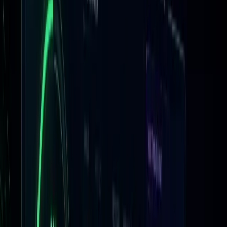
☀️
Iniciar sesión
Empezar gratis
parlaymeister
Beta