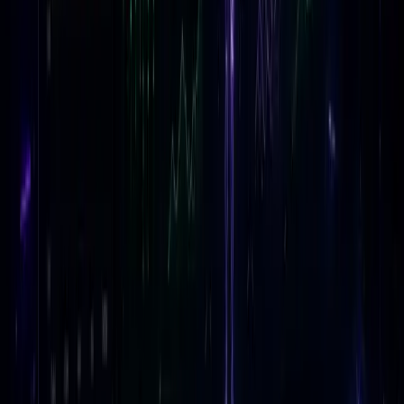
Open ParlayMeister
See plans
La capa de inteligencia del deporte global. Modelos, mercados y una
red humana, unidos en un solo terminal.
Recibe la señal
Análisis de partidos, ventajas y novedades del producto. Sin ruido.