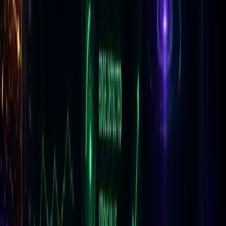
casa, y la brecha entre ambas, por lo que el valor y la trampa nunca
están en duda.
M2
Probabilidad real consciente de la correlación
Las selecciones del mismo partido se leen juntas, no se multiplican a
ciegas, por lo que tu probabilidad combinada es la real.
M3
El coste real, compuesto
El margen exacto que estás pagando, por selección y en todo el
boleto, expuesto frente a las cuotas justas del modelo.
M4
Un veredicto honesto
Lenguaje claro que calificará un boleto como mala apuesta, EV
negativo o una remontada, y nunca disfrazará un boleto malo como
bueno.