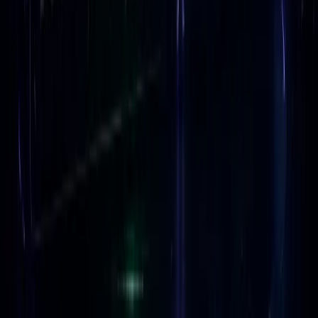
Correo electrónico
Suscribirse
Producto
Platform
ParlayMeister
Statlytics
Scoutlytics
Labs
Pricing
Soluciones
Fans and bettors
Syndicates
Clubs
Operators
Enterprise
Explorar
Lemeister Media