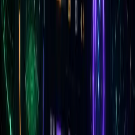
See the margin the book hides
Every payout has the book’s cut baked in. For any parlay we
compute the fair odds from the model’s own probabilities and show
the exact margin between fair and what you’re actually paid — on
real market prices.
4-leg slip pays
7.6 : 1
Model’s fair odds
~15 : 1
True cost (margin)
≈ 46%
Illustrative — real slips price on live odds.
A verdict that says “bad bet”
A plain-language read — value, fair, caution or bad — computed
deterministically from the combined edge and margin. It tells you
when a parlay is a bad bet, and never inflates a good one. No hype,
no picks to sell.
Value
Fair
Caution
Bad bet
Then it’s logged to the open ledger and graded when it settles —