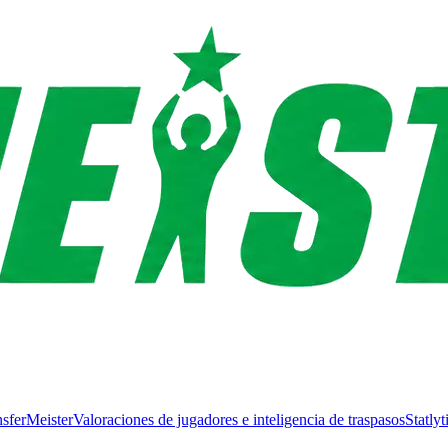
nsferMeister
Valoraciones de jugadores e inteligencia de traspasos
Statlyt