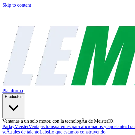
Skip to content
Plataforma
Productos
Ventanas a un solo motor, con la tecnologÃ­a de MeisterIQ.
ParlayMeister
Ventajas transparentes para aficionados y apostantes
Tra
seÃ±ales de talento
Labs
Lo que estamos construyendo