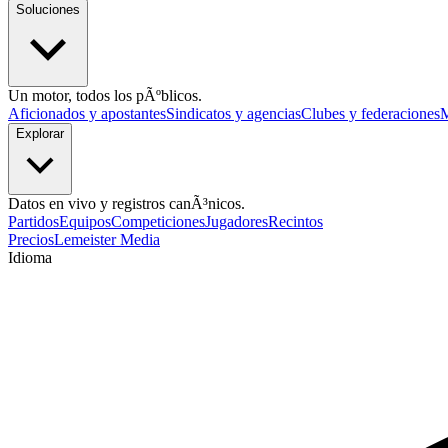
Soluciones
Un motor, todos los pÃºblicos.
Aficionados y apostantes
Sindicatos y agencias
Clubes y federaciones
M
Explorar
Datos en vivo y registros canÃ³nicos.
Partidos
Equipos
Competiciones
Jugadores
Recintos
Precios
Lemeister Media
Idioma