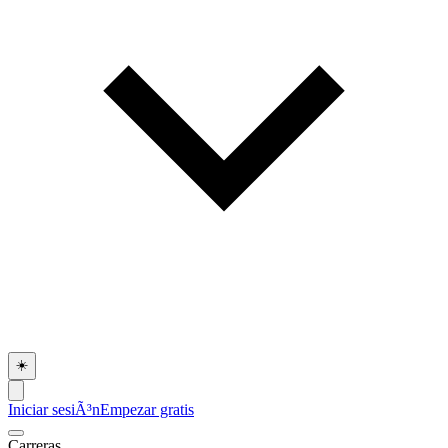
☀️
Iniciar sesiÃ³n
Empezar gratis
Carreras