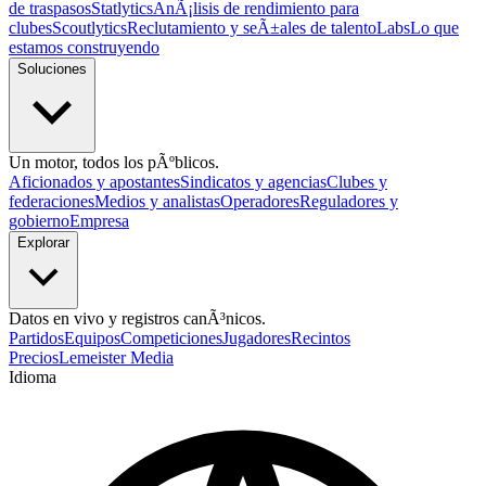
de traspasos
Statlytics
AnÃ¡lisis de rendimiento para
clubes
Scoutlytics
Reclutamiento y seÃ±ales de talento
Labs
Lo que
estamos construyendo
Soluciones
Un motor, todos los pÃºblicos.
Aficionados y apostantes
Sindicatos y agencias
Clubes y
federaciones
Medios y analistas
Operadores
Reguladores y
gobierno
Empresa
Explorar
Datos en vivo y registros canÃ³nicos.
Partidos
Equipos
Competiciones
Jugadores
Recintos
Precios
Lemeister Media
Idioma