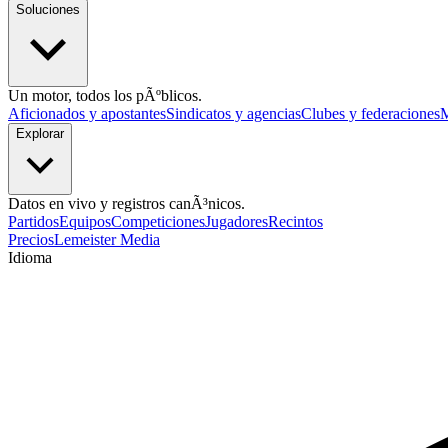
Soluciones
Un motor, todos los pÃºblicos.
Aficionados y apostantes
Sindicatos y agencias
Clubes y federaciones
M
Explorar
Datos en vivo y registros canÃ³nicos.
Partidos
Equipos
Competiciones
Jugadores
Recintos
Precios
Lemeister Media
Idioma