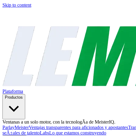
Skip to content
Plataforma
Productos
Ventanas a un solo motor, con la tecnologÃ­a de MeisterIQ.
ParlayMeister
Ventajas transparentes para aficionados y apostantes
Tra
seÃ±ales de talento
Labs
Lo que estamos construyendo