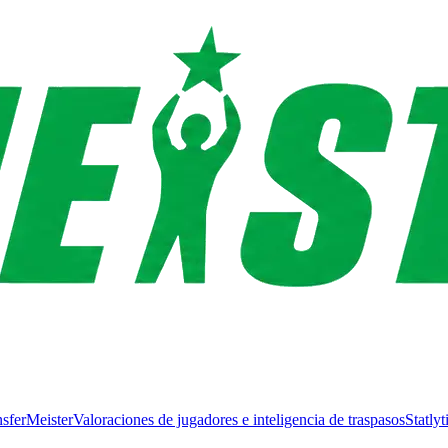
nsferMeister
Valoraciones de jugadores e inteligencia de traspasos
Statlyt