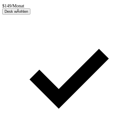
$
149
/Monat
Desk wÃ¤hlen