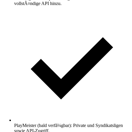
vollstÃ¤ndige API hinzu.
PlayMeister (bald verfã¼gbar): Private und Syndikatsligen
sowie API-Zugriff.