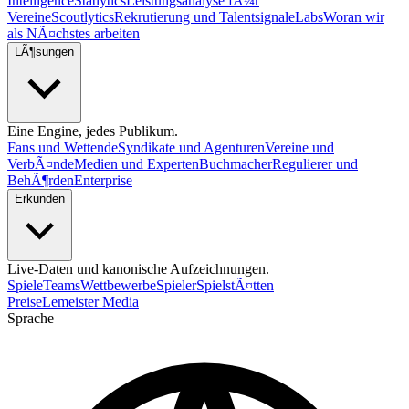
Intelligence
Statlytics
Leistungsanalyse fÃ¼r
Vereine
Scoutlytics
Rekrutierung und Talentsignale
Labs
Woran wir
als NÃ¤chstes arbeiten
LÃ¶sungen
Eine Engine, jedes Publikum.
Fans und Wettende
Syndikate und Agenturen
Vereine und
VerbÃ¤nde
Medien und Experten
Buchmacher
Regulierer und
BehÃ¶rden
Enterprise
Erkunden
Live-Daten und kanonische Aufzeichnungen.
Spiele
Teams
Wettbewerbe
Spieler
SpielstÃ¤tten
Preise
Lemeister Media
Sprache