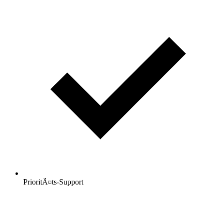
PrioritÃ¤ts-Support