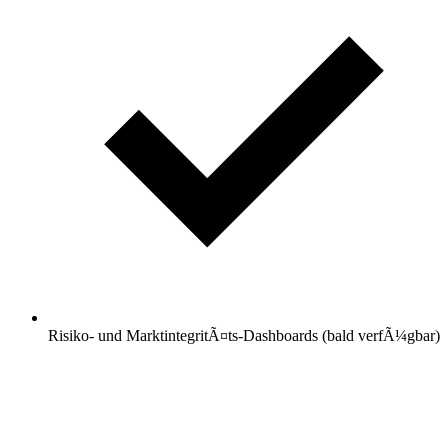
Risiko- und MarktintegritÃ¤ts-Dashboards (bald verfÃ¼gbar)