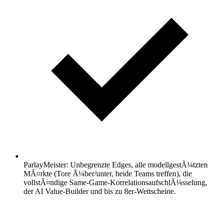
ParlayMeister: Unbegrenzte Edges, alle modellgestÃ¼tzten
MÃ¤rkte (Tore Ã¼ber/unter, beide Teams treffen), die
vollstÃ¤ndige Same-Game-KorrelationsaufschlÃ¼sselung,
der AI Value-Builder und bis zu 8er-Wettscheine.