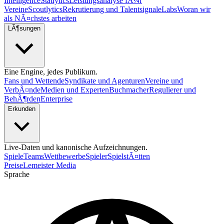
Intelligence
Statlytics
Leistungsanalyse fÃ¼r
Vereine
Scoutlytics
Rekrutierung und Talentsignale
Labs
Woran wir
als NÃ¤chstes arbeiten
LÃ¶sungen
Eine Engine, jedes Publikum.
Fans und Wettende
Syndikate und Agenturen
Vereine und
VerbÃ¤nde
Medien und Experten
Buchmacher
Regulierer und
BehÃ¶rden
Enterprise
Erkunden
Live-Daten und kanonische Aufzeichnungen.
Spiele
Teams
Wettbewerbe
Spieler
SpielstÃ¤tten
Preise
Lemeister Media
Sprache