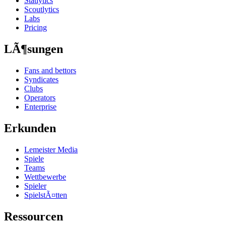
Statlytics
Scoutlytics
Labs
Pricing
LÃ¶sungen
Fans and bettors
Syndicates
Clubs
Operators
Enterprise
Erkunden
Lemeister Media
Spiele
Teams
Wettbewerbe
Spieler
SpielstÃ¤tten
Ressourcen