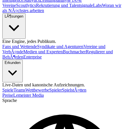
Intelligence
Statlytics
Leistungsanalyse fÃ¼r
Vereine
Scoutlytics
Rekrutierung und Talentsignale
Labs
Woran wir
als NÃ¤chstes arbeiten
LÃ¶sungen
Eine Engine, jedes Publikum.
Fans und Wettende
Syndikate und Agenturen
Vereine und
VerbÃ¤nde
Medien und Experten
Buchmacher
Regulierer und
BehÃ¶rden
Enterprise
Erkunden
Live-Daten und kanonische Aufzeichnungen.
Spiele
Teams
Wettbewerbe
Spieler
SpielstÃ¤tten
Preise
Lemeister Media
Sprache