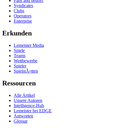
Fans and bettors
Syndicates
Clubs
Operators
Enterprise
Erkunden
Lemeister Media
Spiele
Teams
Wettbewerbe
Spieler
SpielstÃ¤tten
Ressourcen
Alle Artikel
Unsere Autoren
Intelligence-Hub
Lemeister bei EDGE
Antworten
Glossar