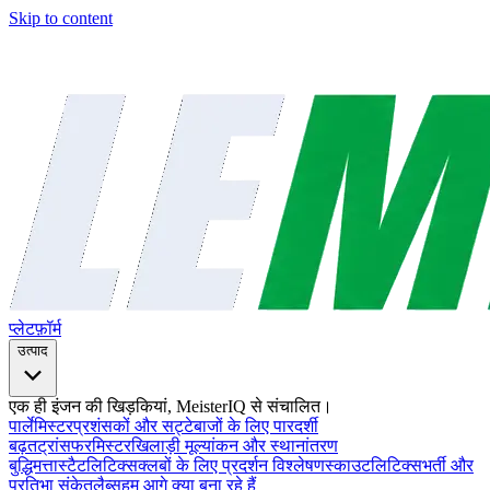
Skip to content
प्लेटफ़ॉर्म
उत्पाद
एक ही इंजन की खिड़कियां, MeisterIQ से संचालित।
पार्लेमिस्टर
प्रशंसकों और सट्टेबाजों के लिए पारदर्शी
बढ़त
ट्रांसफरमिस्टर
खिलाड़ी मूल्यांकन और स्थानांतरण
बुद्धिमत्ता
स्टैटलिटिक्स
क्लबों के लिए प्रदर्शन विश्लेषण
स्काउटलिटिक्स
भर्ती और
प्रतिभा संकेत
लैब्स
हम आगे क्या बना रहे हैं