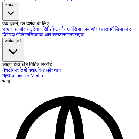
समाधान
एक इंजन, हर दर्शक के लिए।
प्रशंसक और सट्टेबाज
सिंडिकेट और एजेंसियां
क्लब और महासंघ
मीडिया और
विशेषज्ञ
ऑपरेटर
नियामक और सरकार
एंटरप्राइज़
अन्वेषण करें
लाइव डेटा और विहित रिकॉर्ड।
मैच
टीमें
प्रतियोगिताएं
खिलाड़ी
स्थान
मूल्य
Lemeister Media
भाषा