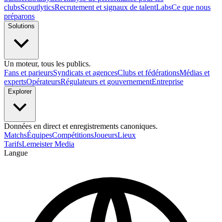
clubs
Scoutlytics
Recrutement et signaux de talent
Labs
Ce que nous
préparons
Solutions
Un moteur, tous les publics.
Fans et parieurs
Syndicats et agences
Clubs et fédérations
Médias et
experts
Opérateurs
Régulateurs et gouvernement
Entreprise
Explorer
Données en direct et enregistrements canoniques.
Matchs
Équipes
Compétitions
Joueurs
Lieux
Tarifs
Lemeister Media
Langue