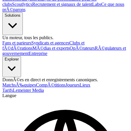
clubs
Scoutlytics
Recrutement et signaux de talent
Labs
Ce que nous
prÃ©parons
Solutions
Un moteur, tous les publics.
Fans et parieurs
Syndicats et agences
Clubs et
fÃ©dÃ©rations
MÃ©dias et experts
OpÃ©rateurs
RÃ©gulateurs et
gouvernement
Entreprise
Explorer
DonnÃ©es en direct et enregistrements canoniques.
Matchs
Ã‰quipes
CompÃ©titions
Joueurs
Lieux
Tarifs
Lemeister Media
Langue