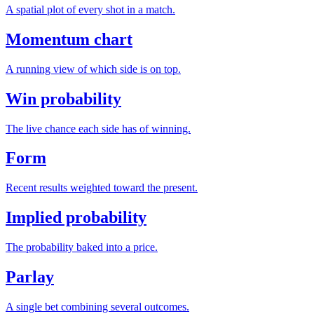
A spatial plot of every shot in a match.
Momentum chart
A running view of which side is on top.
Win probability
The live chance each side has of winning.
Form
Recent results weighted toward the present.
Implied probability
The probability baked into a price.
Parlay
A single bet combining several outcomes.