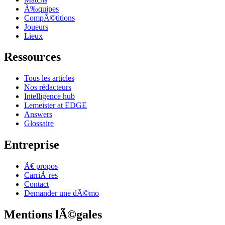
Ã‰quipes
CompÃ©titions
Joueurs
Lieux
Ressources
Tous les articles
Nos rédacteurs
Intelligence hub
Lemeister at EDGE
Answers
Glossaire
Entreprise
Ã€ propos
CarriÃ¨res
Contact
Demander une dÃ©mo
Mentions lÃ©gales