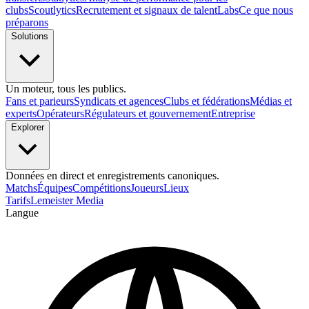
clubs
Scoutlytics
Recrutement et signaux de talent
Labs
Ce que nous
préparons
Solutions
Un moteur, tous les publics.
Fans et parieurs
Syndicats et agences
Clubs et fédérations
Médias et
experts
Opérateurs
Régulateurs et gouvernement
Entreprise
Explorer
Données en direct et enregistrements canoniques.
Matchs
Équipes
Compétitions
Joueurs
Lieux
Tarifs
Lemeister Media
Langue