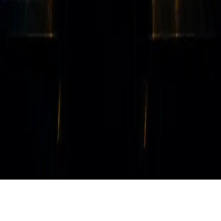
招聘
联系我们
申请演示
法律
条款
隐私
通用数据保护条例
理性博彩
Cookie
©
2026
Lemeister.
保留所有权利。
基于 MeisterOS 构建
18岁以上
请理性使用这些工具。
Lemeister 提供分析与教育，而非投注建议或保证结果。