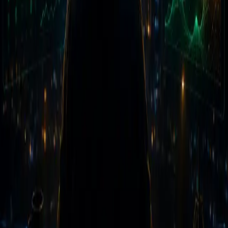
比赛分析、优势与产品更新。没有噪音。
电子邮箱
订阅
产品
Platform
ParlayMeister
Statlytics
Scoutlytics
Labs
Pricing
解决方案
Fans and bettors
Syndicates
Clubs
Operators
Enterprise