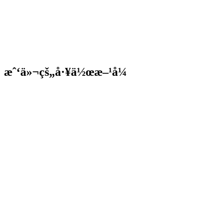
æˆ‘ä»¬çš„å·¥ä½œæ–¹å¼