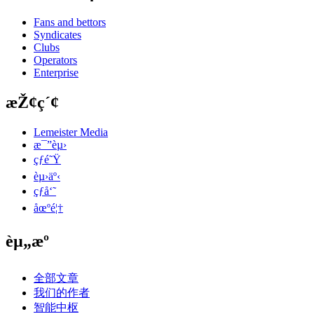
Fans and bettors
Syndicates
Clubs
Operators
Enterprise
æŽ¢ç´¢
Lemeister Media
æ¯”èµ›
çƒé˜Ÿ
èµ›äº‹
çƒå‘˜
åœºé¦†
èµ„æº
全部文章
我们的作者
智能中枢