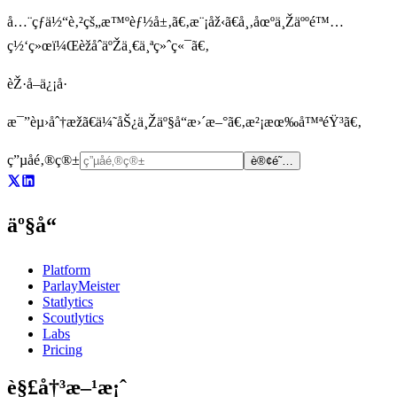
å…¨çƒä½“è‚²çš„æ™ºèƒ½å±‚ã€‚æ¨¡åž‹ã€å¸‚åœºä¸Žäººé™…
ç½‘ç»œï¼ŒèžåˆäºŽä¸€ä¸ªç»ˆç«¯ã€‚
èŽ·å–ä¿¡å·
æ¯”èµ›åˆ†æžã€ä¼˜åŠ¿ä¸Žäº§å“æ›´æ–°ã€‚æ²¡æœ‰å™ªéŸ³ã€‚
ç”µå­é‚®ç®±
è®¢é˜…
äº§å“
Platform
ParlayMeister
Statlytics
Scoutlytics
Labs
Pricing
è§£å†³æ–¹æ¡ˆ