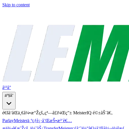
Skip to content
å¹³å°
äº§å“
é€šå‘åŒä¸€å¼•æ“Žçš„çª—å£ï¼Œç”± MeisterIQ é©±åŠ¨ã€‚
ParlayMeister
ä¸ºçƒè¿·å’ŒæŠ•æ³¨è€…
æä¾›é€æ˜Žçš„ä¼˜åŠ¿
TransferMeister
çƒå‘˜ä¼°å€¼å’Œè½¬ä¼šæƒ…