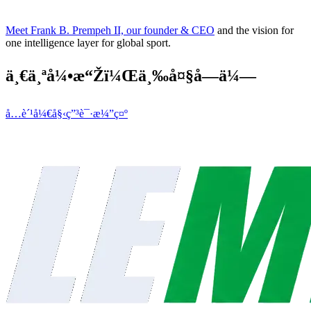
Meet Frank B. Prempeh II, our founder & CEO
and the vision for
one intelligence layer for global sport.
ä¸€ä¸ªå¼•æ“Žï¼Œä¸‰å¤§å—ä¼—
å…è´¹å¼€å§‹
ç”³è¯·æ¼”ç¤º