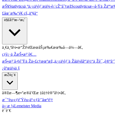
æŠ¥
Statlytics
ä¸ºä¿±ä¹éƒ¨æä¾›è¡¨çŽ°åˆ†æž
Scoutlytics
æ‹›å‹Ÿä¸Žäººæ‰
£åœ¨æ‰“é€ çš„äº§å“
è§£å†³æ–¹æ¡ˆ
ä¸€ä¸ªå¼•æ“Žï¼ŒæœåŠ¡æ‰€æœ‰å—ä¼—ã€‚
çƒè¿·ä¸ŽæŠ•æ³¨è€…
æŠ•æ³¨å›¢é˜Ÿä¸Žä»£ç†æœºæž„
ä¿±ä¹éƒ¨ä¸Žåä¼š
åª’ä½“ä¸Žè¯„è®ºå‘˜
¿åºœ
ä¼ä¸š
æŽ¢ç´¢
å®žæ—¶æ•°æ®å’Œæ ‡å‡†è®°å½•ã€‚
æ¯”èµ›
çƒé˜Ÿ
èµ›äº‹
çƒå‘˜
åœºé¦†
ä»·æ ¼
Lemeister Media
è¯­è¨€