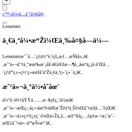
ç™»å½•
å…è´¹å¼€å§‹
Lemeister
ä¸€ä¸ªå¼•æ“Žï¼Œä¸‰å¤§å—ä¼—
Lemeisteræ˜¯å…¨çƒä½“è‚²çš„æƒ…æŠ¥å±‚ã€
‚æˆ‘ä»¬å°†ä¸“æœ‰æ¨¡åž‹ã€å®žæ—¶å¸‚åœºä¿¡å·å’Œå…
¨çƒäººç±»ç½‘ç»œèžåˆäºŽä¸€ä¸ªç»ˆç«¯ä¸­ã€‚
æˆ‘ä»¬ä¸ºä½•å­˜åœ¨
ä½“è‚²é¢†åŸŸå……æ–¥ç€ç‚’ä½œã€
‚æˆ‘ä»¬æŒç›¸åç«‹åœºï¼šé€æ˜Žè‡³ä¸Šï¼Œåˆ†æžå…ˆè¡Œã€
‚æˆ‘ä»¬å±•ç¤ºè¿‡ç¨‹ï¼Œä»Žä¸å…œå”®å¿…èµ¢æ–¹æ¡ˆæˆ–
æŒ‡å¯¼ä»–äººæŠ•æ³¨ã€‚