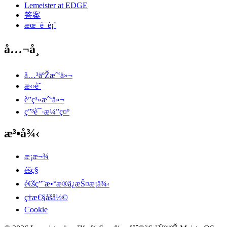
Lemeister at EDGE
答案
æœ¯è¯­è¡¨
å…¬å¸
å…³äºŽæˆ‘ä»¬
æ‹›è˜
è”ç³»æˆ‘ä»¬
ç”³è¯·æ¼”ç¤º
æ³•å¾‹
æ¡æ¬¾
éšç§
é€šç”¨æ•°æ®ä¿æŠ¤æ¡ä¾‹
ç†æ€§åšå½©
Cookie