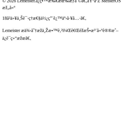
©
2026
Lemeister.
ä¿ç•™æ‰€æœ‰æƒåˆ©ã€‚
åŸºäºŽ MeisterOS
æž„å»º
18å²ä»¥ä¸Š
è¯·ç†æ€§ä½¿ç”¨è¿™äº›å·¥å…·ã€‚
Lemeister æä¾›åˆ†æžä¸Žæ•™è‚²ï¼Œè€ŒéžæŠ•æ³¨å»ºè®®æˆ–
ä¿è¯ç»“æžœã€‚