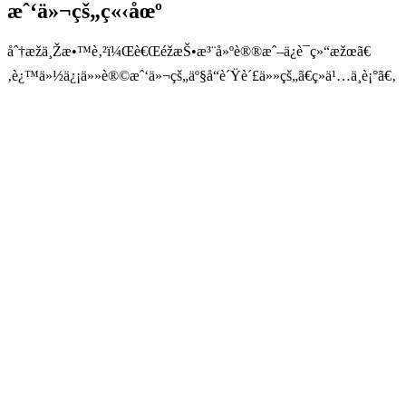
æˆ‘ä»¬çš„ç«‹åœº
åˆ†æžä¸Žæ•™è‚²ï¼Œè€ŒéžæŠ•æ³¨å»ºè®®æˆ–ä¿è¯ç»“æžœã€
‚è¿™ä»½ä¿¡ä»»è®©æˆ‘ä»¬çš„äº§å“è´Ÿè´£ä»»çš„ã€ç»ä¹…ä¸è¡°ã€‚