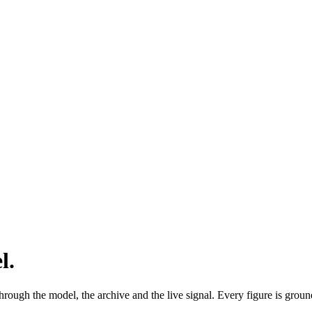
l.
hrough the model, the archive and the live signal. Every figure is groun