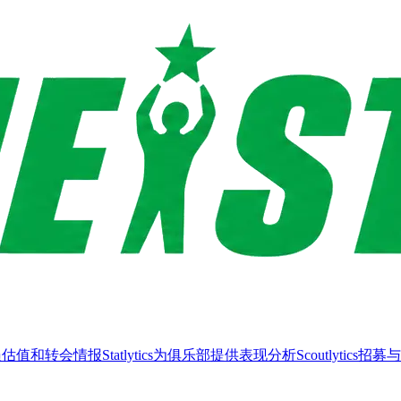
员估值和转会情报
Statlytics
为俱乐部提供表现分析
Scoutlytics
招募与