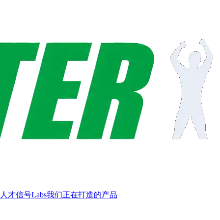
人才信号
Labs
我们正在打造的产品