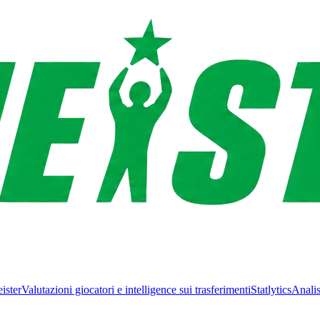
ister
Valutazioni giocatori e intelligence sui trasferimenti
Statlytics
Analis