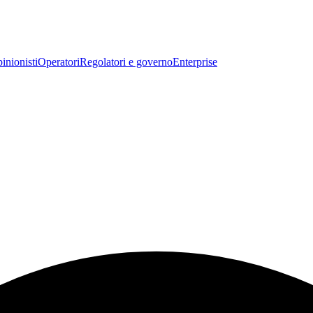
inionisti
Operatori
Regolatori e governo
Enterprise