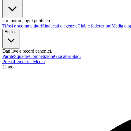
Un motore, ogni pubblico.
Tifosi e scommettitori
Sindacati e agenzie
Club e federazioni
Media e op
Esplora
Dati live e record canonici.
Partite
Squadre
Competizioni
Giocatori
Stadi
Prezzi
Lemeister Media
Lingua